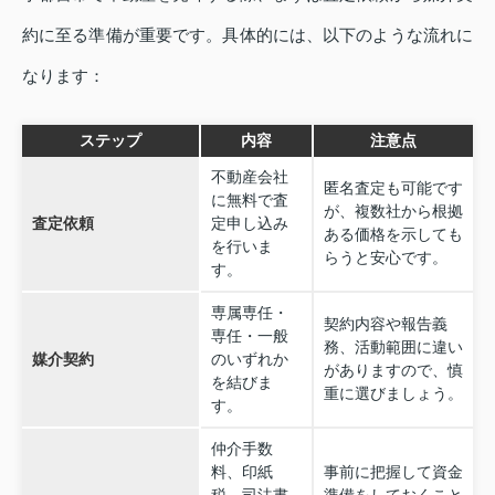
約に至る準備が重要です。具体的には、以下のような流れに
なります：
ステップ
内容
注意点
不動産会社
匿名査定も可能です
に無料で査
が、複数社から根拠
査定依頼
定申し込み
ある価格を示しても
を行いま
らうと安心です。
す。
専属専任・
契約内容や報告義
専任・一般
務、活動範囲に違い
媒介契約
のいずれか
がありますので、慎
を結びま
重に選びましょう。
す。
仲介手数
料、印紙
事前に把握して資金