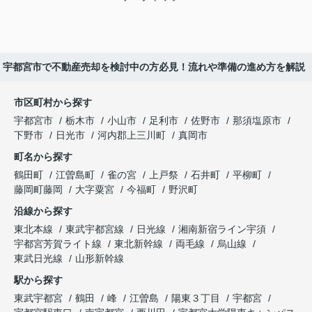
宇都宮市で不動産売却を検討中の方必見！流れや準備の進め方を解説
市区町村から探す
宇都宮市
栃木市
小山市
足利市
佐野市
那須塩原市
下野市
日光市
河内郡上三川町
真岡市
町名から探す
鶴田町
江曽島町
雀の宮
上戸祭
石井町
平柳町
藤岡町藤岡
大字粟宮
今福町
野沢町
沿線から探す
東北本線
東武宇都宮線
日光線
湘南新宿ライン宇須
宇都宮芳賀ライト線
東北新幹線
両毛線
烏山線
東武日光線
山形新幹線
駅から探す
東武宇都宮
鶴田
峰
江曽島
陽東３丁目
宇都宮