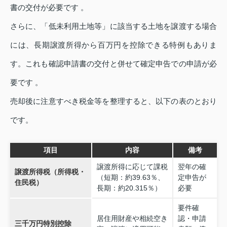
書の交付が必要です 。
さらに、「低未利用土地等」に該当する土地を譲渡する場合
には、長期譲渡所得から百万円を控除できる特例もありま
す。これも確認申請書の交付と併せて確定申告での申請が必
要です 。
売却後に注意すべき税金等を整理すると、以下の表のとおり
です。
項目
内容
備考
譲渡所得に応じて課税
翌年の確
譲渡所得税（所得税・
（短期：約39.63％、
定申告が
住民税）
長期：約20.315％）
必要
要件確
居住用財産や相続空き
認・申請
三千万円特別控除