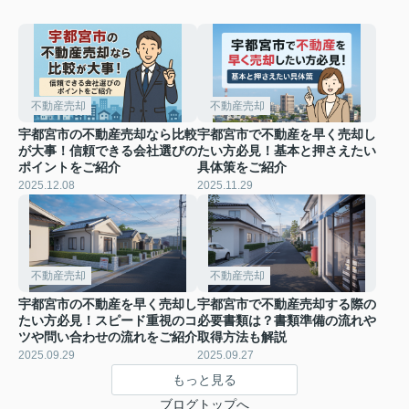
不動産売却
不動産売却
宇都宮市の不動産売却なら比較
宇都宮市で不動産を早く売却し
が大事！信頼できる会社選びの
たい方必見！基本と押さえたい
ポイントをご紹介
具体策をご紹介
2025.12.08
2025.11.29
不動産売却
不動産売却
宇都宮市の不動産を早く売却し
宇都宮市で不動産売却する際の
たい方必見！スピード重視のコ
必要書類は？書類準備の流れや
ツや問い合わせの流れをご紹介
取得方法も解説
2025.09.29
2025.09.27
もっと見る
ブログトップへ