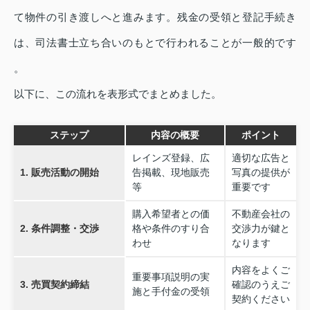
て物件の引き渡しへと進みます。残金の受領と登記手続き
は、司法書士立ち合いのもとで行われることが一般的です
。
以下に、この流れを表形式でまとめました。
ステップ
内容の概要
ポイント
レインズ登録、広
適切な広告と
1. 販売活動の開始
告掲載、現地販売
写真の提供が
等
重要です
購入希望者との価
不動産会社の
2. 条件調整・交渉
格や条件のすり合
交渉力が鍵と
わせ
なります
内容をよくご
重要事項説明の実
3. 売買契約締結
確認のうえご
施と手付金の受領
契約ください