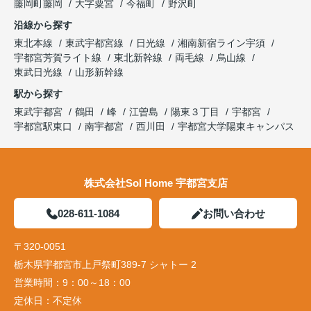
藤岡町藤岡
大字粟宮
今福町
野沢町
沿線から探す
東北本線
東武宇都宮線
日光線
湘南新宿ライン宇須
宇都宮芳賀ライト線
東北新幹線
両毛線
烏山線
東武日光線
山形新幹線
駅から探す
東武宇都宮
鶴田
峰
江曽島
陽東３丁目
宇都宮
宇都宮駅東口
南宇都宮
西川田
宇都宮大学陽東キャンパス
株式会社Sol Home 宇都宮支店
028-611-1084
お問い合わせ
〒320-0051
栃木県宇都宮市上戸祭町389-7 シャトー 2
営業時間：
9：00～18：00
定休日：
不定休