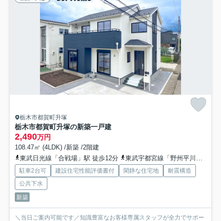
栃木市都賀町升塚
栃木市都賀町升塚の新築一戸建
2,490
万円
108.47㎡ (4LDK) /新築 /2階建
東武日光線「合戦場」駅 徒歩12分
東武宇都宮線「野州平川」駅 徒歩26分
駐車2台可
建設住宅性能評価書付
閑静な住宅地
耐震構造
公共下水
新築
＼当日ご案内可能です／知識豊富なお客様専属スタッフが全力でサポー