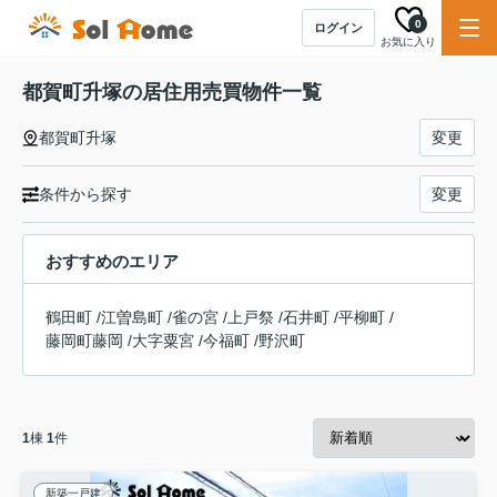
0
ログイン
お気に入り
都賀町升塚の居住用売買物件一覧
都賀町升塚
変更
条件から探す
変更
おすすめのエリア
鶴田町
/
江曽島町
/
雀の宮
/
上戸祭
/
石井町
/
平柳町
/
藤岡町藤岡
/
大字粟宮
/
今福町
/
野沢町
1
棟
1
件
新築一戸建