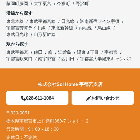
藤岡町藤岡
大字粟宮
今福町
野沢町
沿線から探す
東北本線
東武宇都宮線
日光線
湘南新宿ライン宇須
宇都宮芳賀ライト線
東北新幹線
両毛線
烏山線
東武日光線
山形新幹線
駅から探す
東武宇都宮
鶴田
峰
江曽島
陽東３丁目
宇都宮
宇都宮駅東口
南宇都宮
西川田
宇都宮大学陽東キャンパス
株式会社Sol Home 宇都宮支店
028-611-1084
お問い合わせ
〒320-0051
栃木県宇都宮市上戸祭町389-7 シャトー 2
営業時間：
9：00～18：00
定休日：
不定休