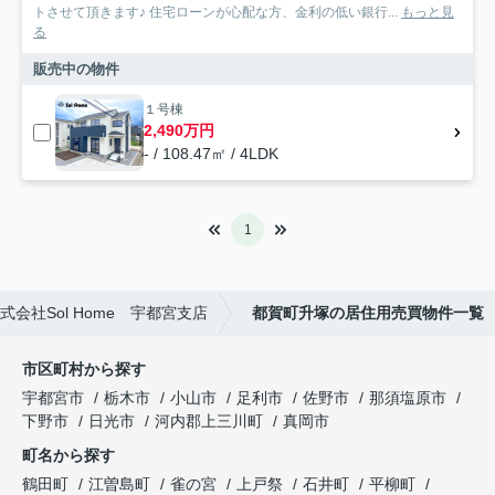
トさせて頂きます♪ 住宅ローンが心配な方、金利の低い銀行...
もっと見
る
販売中の物件
１号棟
2,490万円
- / 108.47㎡ / 4LDK
1
社Sol Home 宇都宮支店
都賀町升塚の居住用売買物件一覧
市区町村から探す
宇都宮市
栃木市
小山市
足利市
佐野市
那須塩原市
下野市
日光市
河内郡上三川町
真岡市
町名から探す
鶴田町
江曽島町
雀の宮
上戸祭
石井町
平柳町