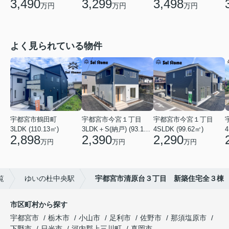
3,490
3,299
3,498
万円
万円
万円
よく見られている物件
宇都宮市鶴田町
宇都宮市今宮１丁目
宇都宮市今宮１丁目
3LDK (110.13㎡)
3LDK＋S(納戸) (93.14㎡)
4SLDK (99.62㎡)
4
2,898
2,390
2,290
万円
万円
万円
覧
ゆいの杜中央駅
宇都宮市清原台３丁目 新築住宅全３棟
市区町村から探す
宇都宮市
栃木市
小山市
足利市
佐野市
那須塩原市
下野市
日光市
河内郡上三川町
真岡市