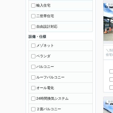
新築
輸入住宅
二世帯住宅
自由設計対応
設備・仕様
メゾネット
＼当
住宅
ベランダ
バルコニー
ルーフバルコニー
オール電化
24時間換気システム
新築
２面バルコニー