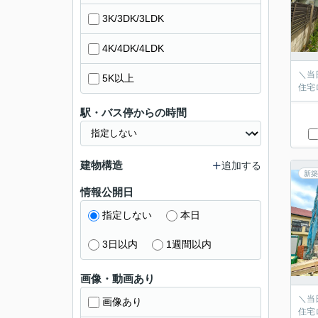
3K/3DK/3LDK
4K/4DK/4LDK
＼当
5K以上
住宅
駅・バス停からの時間
建物構造
追加する
新築
情報公開日
指定しない
本日
3日以内
1週間以内
画像・動画あり
＼当
画像あり
住宅