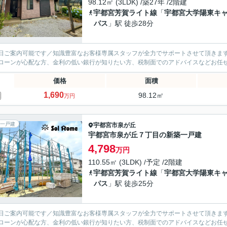
98.12㎡ (3LDK) /築27年 /2階建
宇都宮芳賀ライト線
「
宇都宮大学陽東キ
パス
」駅 徒歩28分
日ご案内可能です／知識豊富なお客様専属スタッフが全力でサポートさせて頂きます
ローンが心配な方、金利の低い銀行が知りたい方、税制面でのアドバイスなどお任
価格
面積
1,690
98.12㎡
万円
一戸建
宇都宮市
泉が丘
宇都宮市泉が丘７丁目の新築一戸建
4,798
万円
110.55㎡ (3LDK) /予定 /2階建
宇都宮芳賀ライト線
「
宇都宮大学陽東キ
パス
」駅 徒歩25分
日ご案内可能です／知識豊富なお客様専属スタッフが全力でサポートさせて頂きます
ローンが心配な方、金利の低い銀行が知りたい方、税制面でのアドバイスなどお任