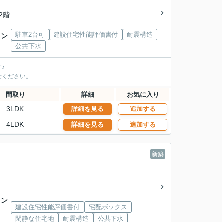
/2階
駐車2台可
建設住宅性能評価書付
耐震構造
ャン
公共下水
♪
せください。
間取り
詳細
お気に入り
3LDK
詳細を見る
追加する
4LDK
詳細を見る
追加する
新築
ャン
建設住宅性能評価書付
宅配ボックス
閑静な住宅地
耐震構造
公共下水