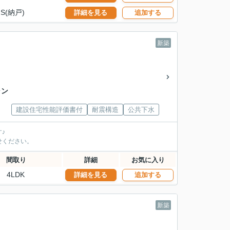
S(納戸)
詳細を見る
追加する
新築
ャン
建設住宅性能評価書付
耐震構造
公共下水
♪
せください。
間取り
詳細
お気に入り
4LDK
詳細を見る
追加する
新築