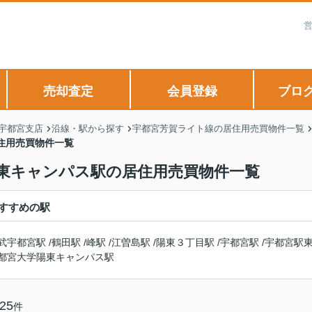
営
売却査定
会員登録
ブロ
 宇都宮支店
沿線・駅から探す
宇都宮芳賀ライト線の居住用売買物件一覧
住用売買物件一覧
陽東キャンパス駅の居住用売買物件一覧
すすめの駅
武宇都宮駅
/
鶴田駅
/
峰駅
/
江曽島駅
/
陽東３丁目駅
/
宇都宮駅
/
宇都宮駅
都宮大学陽東キャンパス駅
25
件