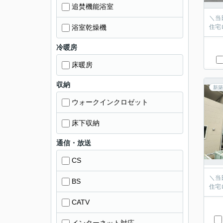
追焚機能浴室
＼当
浴室乾燥機
住宅
冷暖房
床暖房
収納
新築
ウォークインクロゼット
床下収納
通信・放送
CS
＼当
BS
住宅
CATV