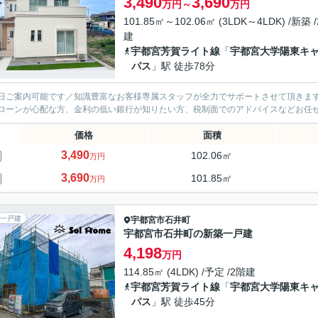
3,490
3,690
万円～
万円
101.85㎡～102.06㎡ (3LDK～4LDK) /新築 
建
宇都宮芳賀ライト線
「
宇都宮大学陽東キ
パス
」駅 徒歩78分
日ご案内可能です／知識豊富なお客様専属スタッフが全力でサポートさせて頂きます
ローンが心配な方、金利の低い銀行が知りたい方、税制面でのアドバイスなどお任
価格
面積
3,490
102.06㎡
万円
3,690
101.85㎡
万円
一戸建
宇都宮市
石井町
宇都宮市石井町の新築一戸建
4,198
万円
114.85㎡ (4LDK) /予定 /2階建
宇都宮芳賀ライト線
「
宇都宮大学陽東キ
パス
」駅 徒歩45分