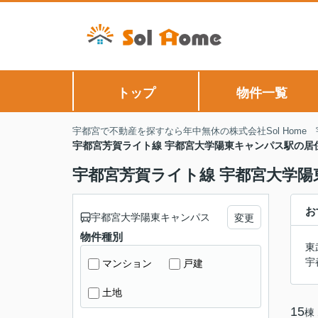
トップ
物件一覧
宇都宮で不動産を探すなら年中無休の株式会社Sol Home
宇都宮芳賀ライト線 宇都宮大学陽東キャンパス駅の居
宇都宮芳賀ライト線 宇都宮大学
お
宇都宮大学陽東キャンパス
変更
物件種別
東
宇
マンション
戸建
土地
15
棟