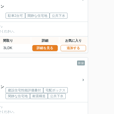
ャン
駐車2台可
閑静な住宅地
公共下水
♪
せください。
間取り
詳細
お気に入り
3LDK
詳細を見る
追加する
新築
ャン
建設住宅性能評価書付
宅配ボックス
閑静な住宅地
耐震構造
公共下水
♪
せください。