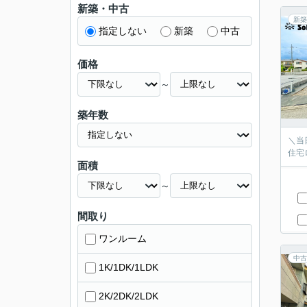
新築・中古
新築
指定しない
新築
中古
価格
～
築年数
＼当
住宅
面積
～
間取り
ワンルーム
中古
1K/1DK/1LDK
2K/2DK/2LDK