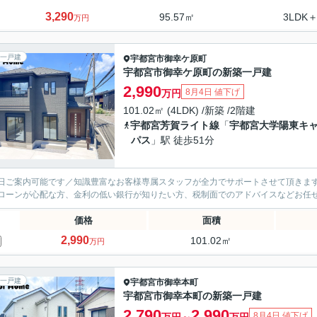
3,290
95.57㎡
3LDK＋
万円
一戸建
宇都宮市
御幸ケ原町
宇都宮市御幸ケ原町の新築一戸建
2,990
8月4日 値下げ
万円
101.02㎡ (4LDK) /新築 /2階建
宇都宮芳賀ライト線
「
宇都宮大学陽東キ
パス
」駅 徒歩51分
日ご案内可能です／知識豊富なお客様専属スタッフが全力でサポートさせて頂きます
ローンが心配な方、金利の低い銀行が知りたい方、税制面でのアドバイスなどお任
価格
面積
2,990
101.02㎡
万円
一戸建
宇都宮市
御幸本町
宇都宮市御幸本町の新築一戸建
2,790
2,990
8月4日 値下げ