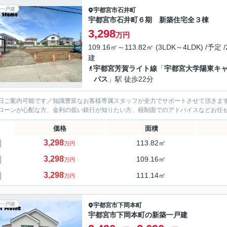
一戸建
宇都宮市
石井町
宇都宮市石井町６期 新築住宅全３棟
3,298
万円
109.16㎡～113.82㎡ (3LDK～4LDK) /予定 
建
宇都宮芳賀ライト線
「
宇都宮大学陽東キ
パス
」駅 徒歩22分
日ご案内可能です／知識豊富なお客様専属スタッフが全力でサポートさせて頂きます
ローンが心配な方、金利の低い銀行が知りたい方、税制面でのアドバイスなどお任
価格
面積
3,298
113.82㎡
万円
3,298
109.16㎡
万円
3,298
111.14㎡
万円
一戸建
宇都宮市
下岡本町
宇都宮市下岡本町の新築一戸建