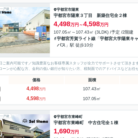
一戸建
宇都宮市
陽東
宇都宮市陽東３丁目 新築住宅全２棟
4,498
4,598
万円～
万円
107.05㎡～107.43㎡ (3LDK) /予定 /2階建
宇都宮芳賀ライト線
「
宇都宮大学陽東キ
パス
」駅 徒歩10分
日ご案内可能です／知識豊富なお客様専属スタッフが全力でサポートさせて頂きます
ローンが心配な方、金利の低い銀行が知りたい方、税制面でのアドバイスなどお任
価格
面積
4,498
107.43㎡
万円
4,598
107.05㎡
万円
一戸建
宇都宮市
東峰町
宇都宮市東峰町 中古住宅全１棟
1,690
万円