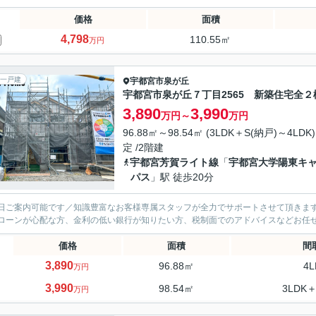
価格
面積
4,798
110.55㎡
万円
一戸建
宇都宮市
泉が丘
宇都宮市泉が丘７丁目2565 新築住宅全２
3,890
3,990
万円～
万円
96.88㎡～98.54㎡ (3LDK＋S(納戸)～4LDK)
定 /2階建
宇都宮芳賀ライト線
「
宇都宮大学陽東キ
パス
」駅 徒歩20分
日ご案内可能です／知識豊富なお客様専属スタッフが全力でサポートさせて頂きます
ローンが心配な方、金利の低い銀行が知りたい方、税制面でのアドバイスなどお任
価格
面積
間
3,890
96.88㎡
4L
万円
3,990
98.54㎡
3LDK＋
万円