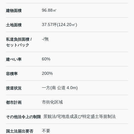
96.88㎡
建物面積
37.57坪(124.20㎡)
土地面積
-/無
私道負担面積 /
セットバック
60%
建ぺい率
200%
容積率
一方(南 公道 4.0m)
接道状況
市街化区域
都市計画
景観法/宅地造成及び特定盛土等規制法
その他法令上の制限
不要
国土法届出要否