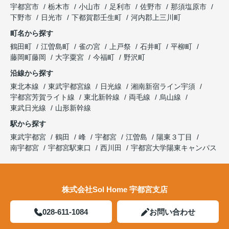
宇都宮市
栃木市
小山市
足利市
佐野市
那須塩原市
下野市
日光市
下都賀郡壬生町
河内郡上三川町
町名から探す
鶴田町
江曽島町
雀の宮
上戸祭
石井町
平柳町
藤岡町藤岡
大字粟宮
今福町
野沢町
沿線から探す
東北本線
東武宇都宮線
日光線
湘南新宿ライン宇須
宇都宮芳賀ライト線
東北新幹線
両毛線
烏山線
東武日光線
山形新幹線
駅から探す
東武宇都宮
鶴田
峰
宇都宮
江曽島
陽東３丁目
南宇都宮
宇都宮駅東口
西川田
宇都宮大学陽東キャンパス
株式会社Sol Home 宇都宮支店
028-611-1084
お問い合わせ