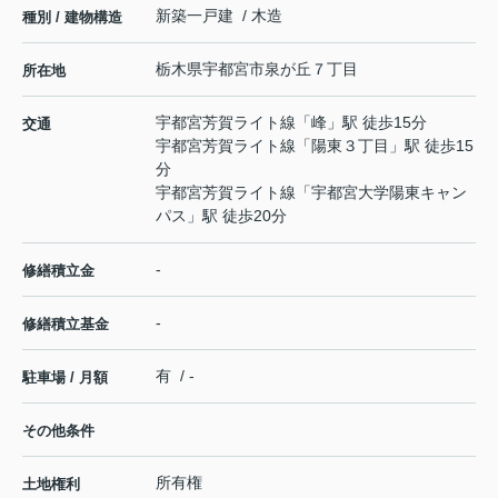
新築一戸建 / 木造
種別 / 建物構造
栃木県
宇都宮市
泉が丘
７丁目
所在地
宇都宮芳賀ライト線
「
峰
」駅 徒歩15分
交通
宇都宮芳賀ライト線
「
陽東３丁目
」駅 徒歩15
分
宇都宮芳賀ライト線
「
宇都宮大学陽東キャン
パス
」駅 徒歩20分
-
修繕積立金
-
修繕積立基金
有 / -
駐車場 / 月額
その他条件
所有権
土地権利