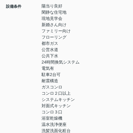
陽当り良好
設備条件
閑静な住宅地
現地見学会
新婚さん向け
ファミリー向け
フローリング
都市ガス
公営水道
公共下水
24時間換気システム
電気有
駐車2台可
耐震構造
ガスコンロ
コンロ２口以上
システムキッチン
対面式キッチン
コンロ３口
浴室乾燥機
温水洗浄便座
洗髪洗面化粧台