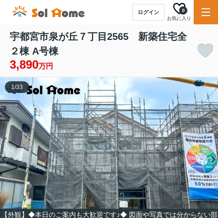
0
ログイン
お気に入り
宇都宮市泉が丘７丁目2565 新築住宅全
２棟 A号棟
3,890
万円
1
/
33
【外観】◆本日のご案内も大歓迎です♪◆ 図面や写真では分からない部