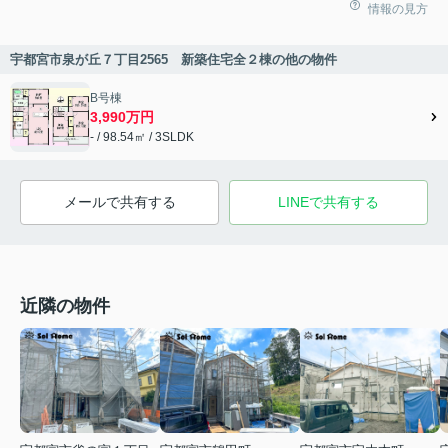
情報の見方
宇都宮市泉が丘７丁目2565 新築住宅全２棟の他の物件
B号棟
3,990万円
- / 98.54㎡ / 3SLDK
メールで共有する
LINEで共有する
近隣の物件