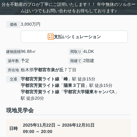
分を不動産のプロが丁寧にご説明いたします！！ 年中無休のソルホー
ムはいつでもお問い合わせをお待ちしております♪
3,890万円
価格
支払いシミュレーション
96.88㎡
4LDK
建物面積
間取り
予定
2階建
築年数
階建て
栃木県
宇都宮市
泉が丘
７丁目
所在地
宇都宮芳賀ライト線
「
峰
」駅 徒歩15分
交通
宇都宮芳賀ライト線
「
陽東３丁目
」駅 徒歩15分
宇都宮芳賀ライト線
「
宇都宮大学陽東キャンパス
」
駅 徒歩20分
現地見学会
2025年11月22日 ～ 2026年12月31日
日時
09:00 ～ 20:00