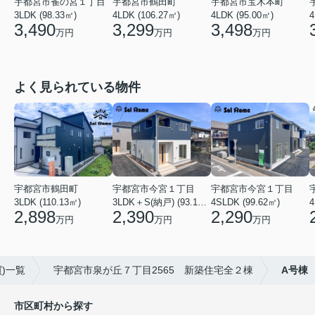
宇都宮市雀の宮１丁目
宇都宮市鶴田町
宇都宮市宝木本町
3LDK (98.33㎡)
4LDK (106.27㎡)
4LDK (95.00㎡)
4
3,490
3,299
3,498
万円
万円
万円
よく見られている物件
宇都宮市鶴田町
宇都宮市今宮１丁目
宇都宮市今宮１丁目
3LDK (110.13㎡)
3LDK＋S(納戸) (93.14㎡)
4SLDK (99.62㎡)
4
2,898
2,390
2,290
万円
万円
万円
)一覧
宇都宮市泉が丘７丁目2565 新築住宅全２棟
A号棟
市区町村から探す