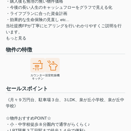
・購入後も無理の無い物件価格
・今後の長い人生のキャッシュフローをグラフで見える化
・ライフプランに合った資金計画
・効果的な生命保険の見直し etc...
当社提携FPが丁寧にヒアリングを行いわかりやすくご説明を行
います。
もっと見る
物件の特徴
カウンター
浴室乾燥機
キッチン
セールスポイント
《月々９万円台、駐車場３台、３LDK、泉が丘小学校、泉が丘中
学校》
☆物件おすすめPOINT☆
・小・中学校徒歩８分圏内で通学がらくらく♪
・LRT陽東３丁目駅まで徒歩１４分で便利♪