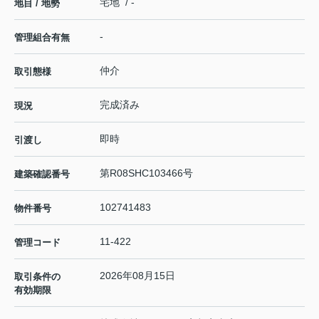
宅地 / -
地目 / 地勢
-
管理組合有無
仲介
取引態様
完成済み
現況
即時
引渡し
第R08SHC103466号
建築確認番号
102741483
物件番号
11-422
管理コード
2026年08月15日
取引条件の
有効期限