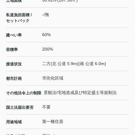
50.62坪(167.36㎡)
土地面積
-/無
私道負担面積 /
セットバック
60%
建ぺい率
200%
容積率
二方(北 公道 5.9m)(南 公道 6.0m)
接道状況
市街化区域
都市計画
景観法/宅地造成及び特定盛土等規制法
その他法令上の制限
不要
国土法届出要否
第一種住居
用途地域