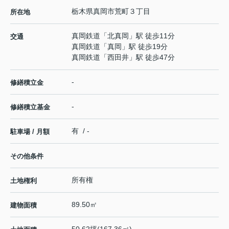
栃木県
真岡市
荒町
３丁目
所在地
真岡鉄道
「
北真岡
」駅 徒歩11分
交通
真岡鉄道
「
真岡
」駅 徒歩19分
真岡鉄道
「
西田井
」駅 徒歩47分
-
修繕積立金
-
修繕積立基金
有 / -
駐車場 / 月額
その他条件
所有権
土地権利
89.50㎡
建物面積