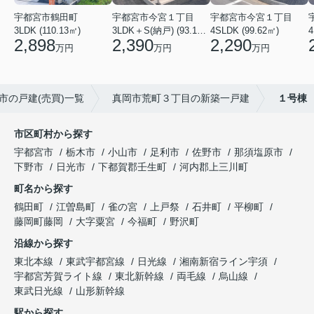
宇都宮市鶴田町
宇都宮市今宮１丁目
宇都宮市今宮１丁目
3LDK (110.13㎡)
3LDK＋S(納戸) (93.14㎡)
4SLDK (99.62㎡)
4
2,898
2,390
2,290
万円
万円
万円
市の戸建(売買)一覧
真岡市荒町３丁目の新築一戸建
１号棟
市区町村から探す
宇都宮市
栃木市
小山市
足利市
佐野市
那須塩原市
下野市
日光市
下都賀郡壬生町
河内郡上三川町
町名から探す
鶴田町
江曽島町
雀の宮
上戸祭
石井町
平柳町
藤岡町藤岡
大字粟宮
今福町
野沢町
沿線から探す
東北本線
東武宇都宮線
日光線
湘南新宿ライン宇須
宇都宮芳賀ライト線
東北新幹線
両毛線
烏山線
東武日光線
山形新幹線
駅から探す