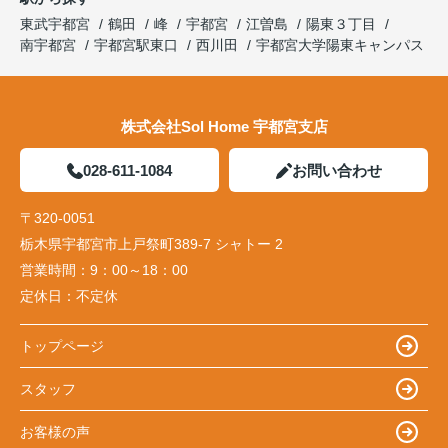
東武宇都宮
鶴田
峰
宇都宮
江曽島
陽東３丁目
南宇都宮
宇都宮駅東口
西川田
宇都宮大学陽東キャンパス
株式会社Sol Home 宇都宮支店
028-611-1084
お問い合わせ
〒320-0051
栃木県宇都宮市上戸祭町389-7 シャトー 2
営業時間：
9：00～18：00
定休日：
不定休
トップページ
スタッフ
お客様の声