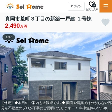
0
ログイン
お気に入り
真岡市荒町３丁目の新築一戸建 １号棟
2,490
万円
1
/
37
【外観】◆本日のご案内も大歓迎です♪◆ 図面や写真では分からない部
分を不動産のプロが丁寧にご説明いたします！！ 年中無休のソルホー