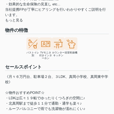
・効果的な生命保険の見直し etc...
当社提携FPが丁寧にヒアリングを行いわかりやすくご説明を行
います。
もっと見る
物件の特徴
バストイレ
TVモニタ
カウンター
浴室乾燥機
別
付きインタ
キッチン
ーホン
セールスポイント
《月々６万円台、駐車場２台、３LDK、真岡小学校、真岡東中学
校》
☆物件おすすめPOINT☆
・LDKは広々１９帖でゆったりくつろぎの空間に♪
・北真岡駅まで徒歩１１分で通勤・通学も楽々♪
・ルーフバルコニーで雨でも洗濯物が濡れにくい♪