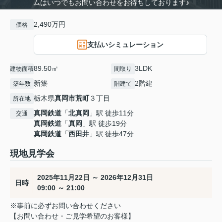
ムはいつでもお問い合わせをお待ちしております♪
2,490万円
価格
支払いシミュレーション
89.50㎡
3LDK
建物面積
間取り
新築
2階建
築年数
階建て
栃木県
真岡市
荒町
３丁目
所在地
真岡鉄道
「
北真岡
」駅 徒歩11分
交通
真岡鉄道
「
真岡
」駅 徒歩19分
真岡鉄道
「
西田井
」駅 徒歩47分
現地見学会
2025年11月22日 ～ 2026年12月31日
日時
09:00 ～ 21:00
※事前に必ずお問い合わせください
【お問い合わせ・ご見学希望のお客様】