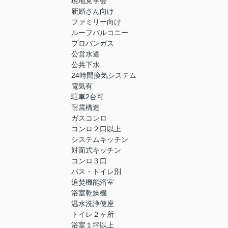
現地見学会
新婚さん向け
ファミリー向け
ルーフバルコニー
プロパンガス
公営水道
公共下水
24時間換気システム
電気有
駐車2台可
耐震構造
ガスコンロ
コンロ２口以上
システムキッチン
対面式キッチン
コンロ３口
バス・トイレ別
追焚機能浴室
浴室乾燥機
温水洗浄便座
トイレ２ヶ所
浴室１坪以上