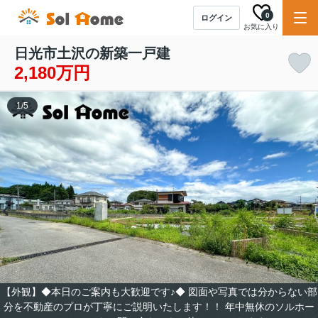
0
ログイン
お気に入り
日光市土沢の新築一戸建
2,180万円
1
/
5
【外観】◆本日のご案内も大歓迎です♪◆ 図面や写真では分からない部
分を不動産のプロが丁寧にご説明いたします！！ 年中無休のソルホー