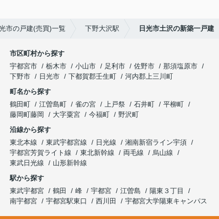
光市の戸建(売買)一覧
下野大沢駅
日光市土沢の新築一戸建
市区町村から探す
宇都宮市
栃木市
小山市
足利市
佐野市
那須塩原市
下野市
日光市
下都賀郡壬生町
河内郡上三川町
町名から探す
鶴田町
江曽島町
雀の宮
上戸祭
石井町
平柳町
藤岡町藤岡
大字粟宮
今福町
野沢町
沿線から探す
東北本線
東武宇都宮線
日光線
湘南新宿ライン宇須
宇都宮芳賀ライト線
東北新幹線
両毛線
烏山線
東武日光線
山形新幹線
駅から探す
東武宇都宮
鶴田
峰
宇都宮
江曽島
陽東３丁目
南宇都宮
宇都宮駅東口
西川田
宇都宮大学陽東キャンパス