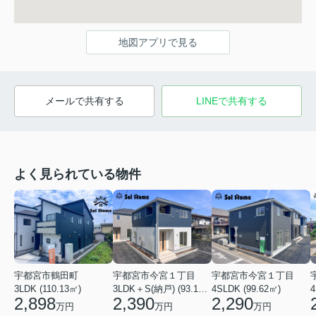
地図アプリで見る
メールで共有する
LINEで共有する
よく見られている物件
宇都宮市鶴田町
宇都宮市今宮１丁目
宇都宮市今宮１丁目
3LDK (110.13㎡)
3LDK＋S(納戸) (93.14㎡)
4SLDK (99.62㎡)
4
2,898
2,390
2,290
万円
万円
万円