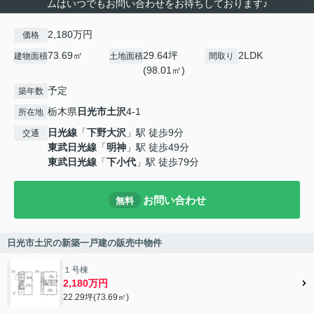
ムはいつでもお問い合わせをお待ちしております♪
2,180万円
価格
73.69㎡
29.64坪
2LDK
建物面積
土地面積
間取り
(98.01㎡)
予定
築年数
栃木県
日光市
土沢
4-1
所在地
日光線
「
下野大沢
」駅 徒歩9分
交通
東武日光線
「
明神
」駅 徒歩49分
東武日光線
「
下小代
」駅 徒歩79分
お問い合わせ
無料
日光市土沢の新築一戸建の販売中物件
１号棟
2,180万円
22.29坪(73.69㎡)