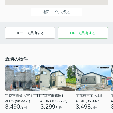
地図アプリで見る
メールで共有する
LINEで共有する
近隣の物件
宇都宮市雀の宮１丁目
宇都宮市鶴田町
宇都宮市宝木本町
3LDK (98.33㎡)
4LDK (106.27㎡)
4LDK (95.00㎡)
4
3,490
3,299
3,498
万円
万円
万円