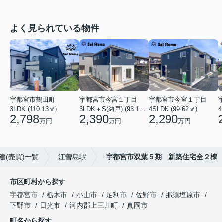
よく見られている物件
宇都宮市鶴田町
宇都宮市今宮１丁目
宇都宮市今宮１丁目
3LDK (110.13㎡)
3LDK＋S(納戸) (93.14㎡)
4SLDK (99.62㎡)
4
2,798
2,390
2,290
万円
万円
万円
建(売買)一覧
江曽島駅
宇都宮市双葉５期 新築住宅全２棟
市区町村から探す
宇都宮市
栃木市
小山市
足利市
佐野市
那須塩原市
下野市
日光市
河内郡上三川町
真岡市
町名から探す