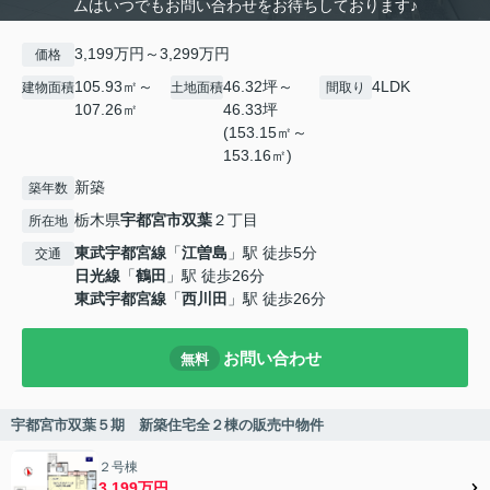
ムはいつでもお問い合わせをお待ちしております♪
3,199万円～3,299万円
価格
105.93㎡～
46.32坪～
4LDK
建物面積
土地面積
間取り
107.26㎡
46.33坪
(153.15㎡～
153.16㎡)
新築
築年数
栃木県
宇都宮市
双葉
２丁目
所在地
東武宇都宮線
「
江曽島
」駅 徒歩5分
交通
日光線
「
鶴田
」駅 徒歩26分
東武宇都宮線
「
西川田
」駅 徒歩26分
お問い合わせ
無料
宇都宮市双葉５期 新築住宅全２棟の販売中物件
２号棟
3,199万円