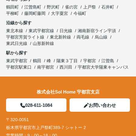
鶴田町
江曽島町
野沢町
雀の宮
上戸祭
石井町
平柳町
藤岡町藤岡
大字粟宮
今福町
沿線から探す
東北本線
東武宇都宮線
日光線
湘南新宿ライン宇須
宇都宮芳賀ライト線
東北新幹線
両毛線
烏山線
東武日光線
山形新幹線
駅から探す
東武宇都宮
鶴田
峰
陽東３丁目
宇都宮
江曽島
宇都宮駅東口
南宇都宮
西川田
宇都宮大学陽東キャンパス
株式会社Sol Home 宇都宮支店
028-611-1084
お問い合わせ
〒320-0051
栃木県宇都宮市上戸祭町389-7 シャトー 2
営業時間：
9：00～18：00