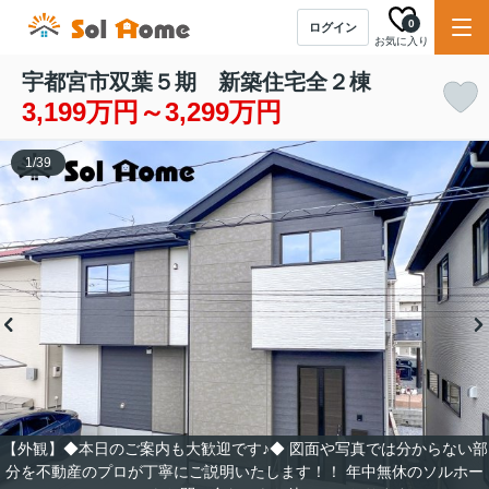
0
ログイン
お気に入り
宇都宮市双葉５期 新築住宅全２棟
3,199万円～3,299万円
1
/
39
【外観】◆本日のご案内も大歓迎です♪◆ 図面や写真では分からない部
分を不動産のプロが丁寧にご説明いたします！！ 年中無休のソルホー