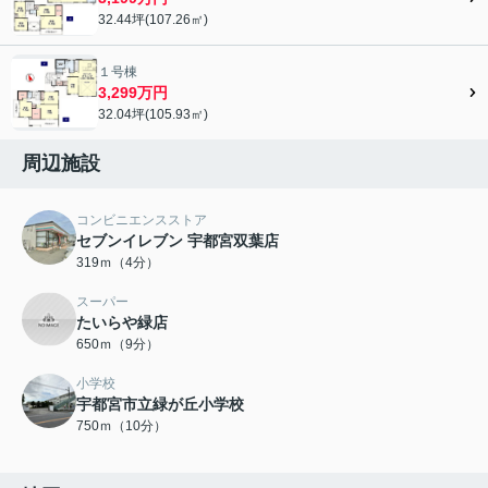
32.44坪(107.26㎡)
１号棟
3,299万円
32.04坪(105.93㎡)
周辺施設
コンビニエンスストア
セブンイレブン 宇都宮双葉店
319ｍ（4分）
スーパー
たいらや緑店
650ｍ（9分）
小学校
宇都宮市立緑が丘小学校
750ｍ（10分）