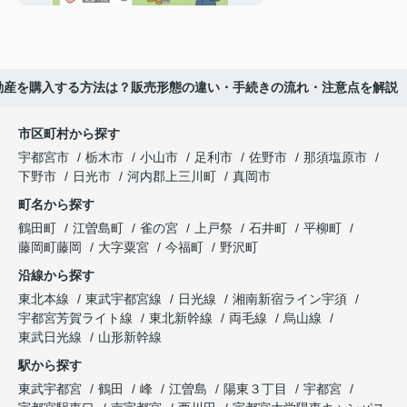
説
動産を購入する方法は？販売形態の違い・手続きの流れ・注意点を解説
市区町村から探す
宇都宮市
栃木市
小山市
足利市
佐野市
那須塩原市
下野市
日光市
河内郡上三川町
真岡市
町名から探す
鶴田町
江曽島町
雀の宮
上戸祭
石井町
平柳町
藤岡町藤岡
大字粟宮
今福町
野沢町
沿線から探す
東北本線
東武宇都宮線
日光線
湘南新宿ライン宇須
宇都宮芳賀ライト線
東北新幹線
両毛線
烏山線
東武日光線
山形新幹線
駅から探す
東武宇都宮
鶴田
峰
江曽島
陽東３丁目
宇都宮