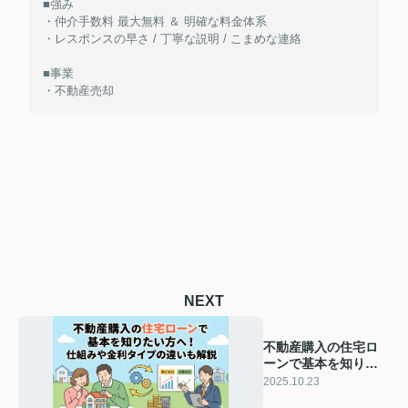
■強み
・仲介手数料 最大無料 ＆ 明確な料金体系
・レスポンスの早さ / 丁寧な説明 / こまめな連絡
■事業
・不動産売却
NEXT
不動産購入の住宅ロ
ーンで基本を知りた
い方へ！仕組みや金
2025.10.23
利タイプの違いも解