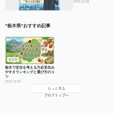
信頼できる会社選び
2025.12.08
のポイントをご紹介
”栃木県”おすすめ記事
栃木県
栃木で定住を考える方必見住み
やすさランキングと選び方のコ
ツ
2025.12.03
もっと見る
ブログトップへ