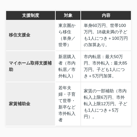
支援制度
対象
内容
東京圏か
単身60万円、世帯100
ら移住
万円。18歳未満の子ど
移住支援金
（単身／
も1人につき＋100万円
世帯）
の加算あり。
新居購入
市内転居：最大50万
マイホーム取得支援補
者（市内
円、市外転入：最大85
助
転居／市
万円。子ども1人につ
外転入）
き＋5万円加算。
若年夫
家賃の一部補助（市内
婦・子育
転入上限6万円、市外
て世帯・
家賃補助金
転入上限12万円。子ど
新卒など
も1人につき＋5万
市外転入
円）。
者