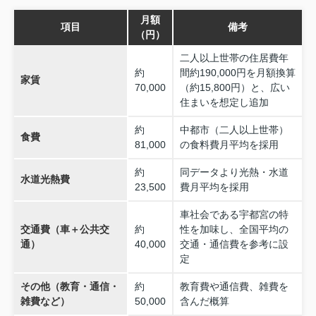
月額
項目
備考
（円）
二人以上世帯の住居費年
約
間約190,000円を月額換算
家賃
70,000
（約15,800円）と、広い
住まいを想定し追加
約
中都市（二人以上世帯）
食費
81,000
の食料費月平均を採用
約
同データより光熱・水道
水道光熱費
23,500
費月平均を採用
車社会である宇都宮の特
交通費（車＋公共交
約
性を加味し、全国平均の
通）
40,000
交通・通信費を参考に設
定
その他（教育・通信・
約
教育費や通信費、雑費を
雑費など）
50,000
含んだ概算