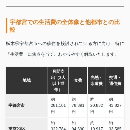
宇都宮での生活費の全体像と他都市との比
較
栃木県宇都宮市への移住を検討されている方に向け、特に
「生活費」に焦点を当て、わかりやすく解説いたします。
月間支
出（2人
光熱・
交通・
地域
食費
以上世
水道費
通信費
帯）
約
約
約
約
宇都宮市
281,101
78,391
20,832
43,827
円
円
円
円
約
約
約
約
東京23区
322,784
94,690
19,917
33,585