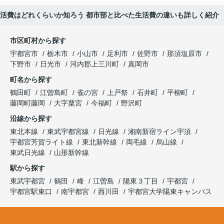
活費はどれくらいか知ろう 都市部と比べた生活費の違いも詳しく紹介
市区町村から探す
宇都宮市
栃木市
小山市
足利市
佐野市
那須塩原市
下野市
日光市
河内郡上三川町
真岡市
町名から探す
鶴田町
江曽島町
雀の宮
上戸祭
石井町
平柳町
藤岡町藤岡
大字粟宮
今福町
野沢町
沿線から探す
東北本線
東武宇都宮線
日光線
湘南新宿ライン宇須
宇都宮芳賀ライト線
東北新幹線
両毛線
烏山線
東武日光線
山形新幹線
駅から探す
東武宇都宮
鶴田
峰
江曽島
陽東３丁目
宇都宮
宇都宮駅東口
南宇都宮
西川田
宇都宮大学陽東キャンパス