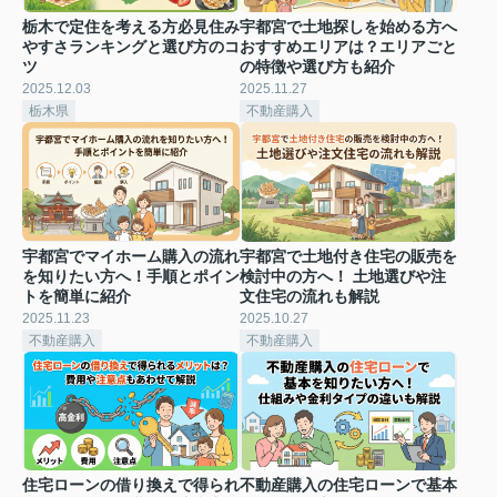
栃木で定住を考える方必見住み
宇都宮で土地探しを始める方へ
やすさランキングと選び方のコ
おすすめエリアは？エリアごと
ツ
の特徴や選び方も紹介
2025.12.03
2025.11.27
栃木県
不動産購入
宇都宮でマイホーム購入の流れ
宇都宮で土地付き住宅の販売を
を知りたい方へ！手順とポイン
検討中の方へ！ 土地選びや注
トを簡単に紹介
文住宅の流れも解説
2025.11.23
2025.10.27
不動産購入
不動産購入
住宅ローンの借り換えで得られ
不動産購入の住宅ローンで基本