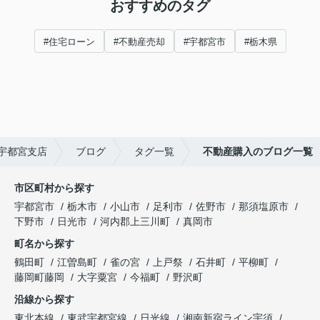
おすすめのタグ
#住宅ローン
#不動産売却
#宇都宮市
#栃木県
 宇都宮支店
ブログ
タグ一覧
不動産購入のブログ一覧
市区町村から探す
宇都宮市
栃木市
小山市
足利市
佐野市
那須塩原市
下野市
日光市
河内郡上三川町
真岡市
町名から探す
鶴田町
江曽島町
雀の宮
上戸祭
石井町
平柳町
藤岡町藤岡
大字粟宮
今福町
野沢町
沿線から探す
東北本線
東武宇都宮線
日光線
湘南新宿ライン宇須