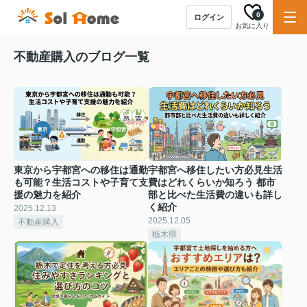
0
ログイン
お気に入り
不動産購入のブログ一覧
東京から宇都宮への移住は通勤
宇都宮へ移住したい方必見生活
も可能？生活コストや子育て支
費はどれくらいか知ろう 都市
援の魅力を紹介
部と比べた生活費の違いも詳し
く紹介
2025.12.13
2025.12.05
不動産購入
栃木県