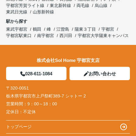
宇都宮芳賀ライト線
東北新幹線
両毛線
烏山線
東武日光線
山形新幹線
駅から探す
東武宇都宮
鶴田
峰
江曽島
陽東３丁目
宇都宮
宇都宮駅東口
南宇都宮
西川田
宇都宮大学陽東キャンパス
株式会社Sol Home 宇都宮支店
028-611-1084
お問い合わせ
〒320-0051
栃木県宇都宮市上戸祭町389-7 シャトー 2
営業時間：
9：00～18：00
定休日：
不定休
トップページ