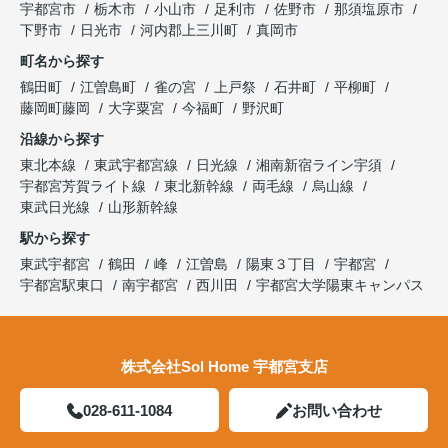
宇都宮市
栃木市
小山市
足利市
佐野市
那須塩原市
下野市
日光市
河内郡上三川町
真岡市
町名から探す
鶴田町
江曽島町
雀の宮
上戸祭
石井町
平柳町
藤岡町藤岡
大字粟宮
今福町
野沢町
沿線から探す
東北本線
東武宇都宮線
日光線
湘南新宿ライン宇須
宇都宮芳賀ライト線
東北新幹線
両毛線
烏山線
東武日光線
山形新幹線
駅から探す
東武宇都宮
鶴田
峰
江曽島
陽東３丁目
宇都宮
宇都宮駅東口
南宇都宮
西川田
宇都宮大学陽東キャンパス
株式会社Sol Home 宇都宮支店
028-611-1084
お問い合わせ