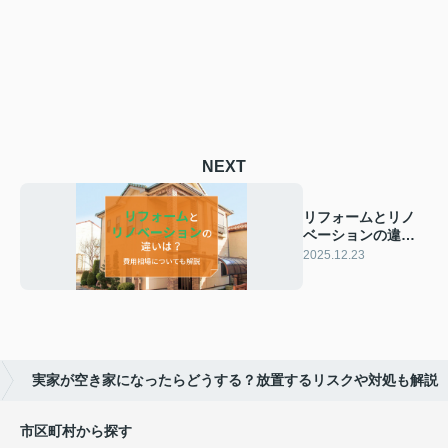
NEXT
リフォームとリノ
ベーションの違い
は？費用相場につ
2025.12.23
いても解説
実家が空き家になったらどうする？放置するリスクや対処も解説
市区町村から探す