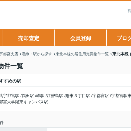
営
売却査定
会員登録
ブロ
東北本線
 宇都宮支店
沿線・駅から探す
東北本線の居住用売買物件一覧
物件一覧
すすめの駅
武宇都宮駅
/
鶴田駅
/
峰駅
/
江曽島駅
/
陽東３丁目駅
/
宇都宮駅
/
宇都宮駅
都宮大学陽東キャンパス駅
件