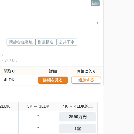
新築
閑静な住宅地
耐震構造
公共下水
♪
せください。
間取り
詳細
お気に入り
4LDK
詳細を見る
追加する
2LDK
3K ～ 3LDK
4K ～ 4LDK以上
-
2590万円
-
1室