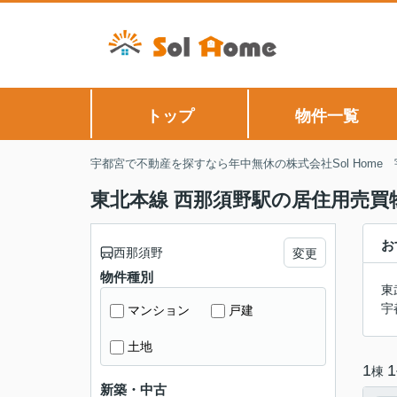
トップ
物件一覧
宇都宮で不動産を探すなら年中無休の株式会社Sol Home
東北本線 西那須野駅の居住用売買
お
西那須野
変更
物件種別
東
宇
マンション
戸建
土地
1
1
棟
新築・中古