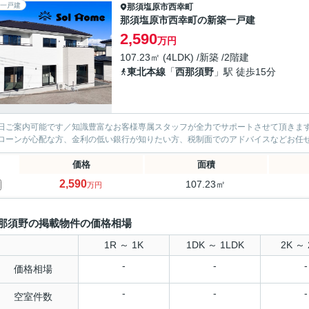
一戸建
那須塩原市
西幸町
那須塩原市西幸町の新築一戸建
2,590
万円
107.23㎡ (4LDK) /新築 /2階建
東北本線
「
西那須野
」駅 徒歩15分
日ご案内可能です／知識豊富なお客様専属スタッフが全力でサポートさせて頂きます
ローンが心配な方、金利の低い銀行が知りたい方、税制面でのアドバイスなどお任
価格
面積
2,590
107.23㎡
万円
那須野の掲載物件の価格相場
1R ～ 1K
1DK ～ 1LDK
2K ～ 
-
-
-
価格相場
-
-
-
空室件数