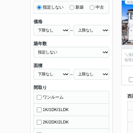
新築
指定しない
新築
中古
価格
～
築年数
＼当
住宅
面積
～
間取り
西
ワンルーム
1K/1DK/1LDK
2K/2DK/2LDK