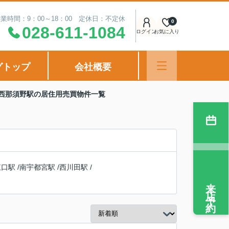
業時間：9：00～18：00 定休日：不定休
0
028-611-1084
ログイン
お気に入り
グトップ
会社概要
 西那須野駅の居住用売買物件一覧
東口駅
/
南宇都宮駅
/
西川田駅
/
来店予約