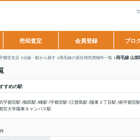
営
売却査定
会員登録
ブロ
両毛線 山
 宇都宮支店
沿線・駅から探す
両毛線の居住用売買物件一覧
覧
すすめの駅
武宇都宮駅
/
鶴田駅
/
峰駅
/
宇都宮駅
/
江曽島駅
/
陽東３丁目駅
/
南宇都宮
都宮大学陽東キャンパス駅
件