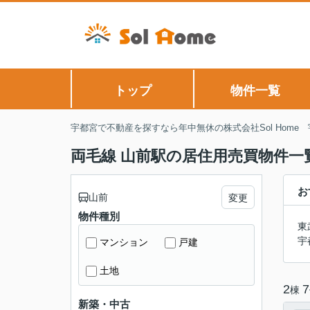
トップ
物件一覧
宇都宮で不動産を探すなら年中無休の株式会社Sol Home
両毛線 山前駅の居住用売買物件一
お
山前
変更
物件種別
東
宇
マンション
戸建
土地
2
7
棟
新築・中古