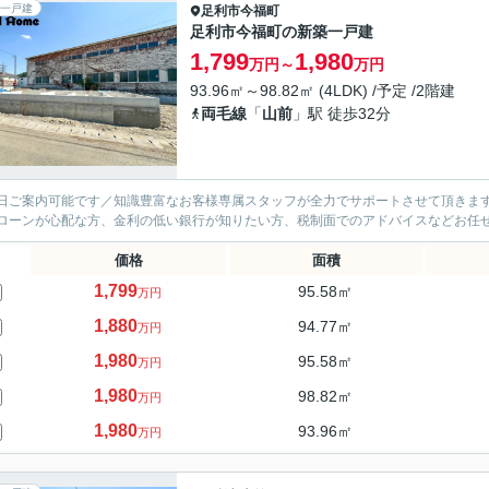
一戸建
足利市
今福町
足利市今福町の新築一戸建
1,799
1,980
万円～
万円
93.96㎡～98.82㎡ (4LDK) /予定 /2階建
両毛線
「
山前
」駅 徒歩32分
日ご案内可能です／知識豊富なお客様専属スタッフが全力でサポートさせて頂きます
ローンが心配な方、金利の低い銀行が知りたい方、税制面でのアドバイスなどお任
価格
面積
1,799
95.58㎡
万円
1,880
94.77㎡
万円
1,980
95.58㎡
万円
1,980
98.82㎡
万円
1,980
93.96㎡
万円