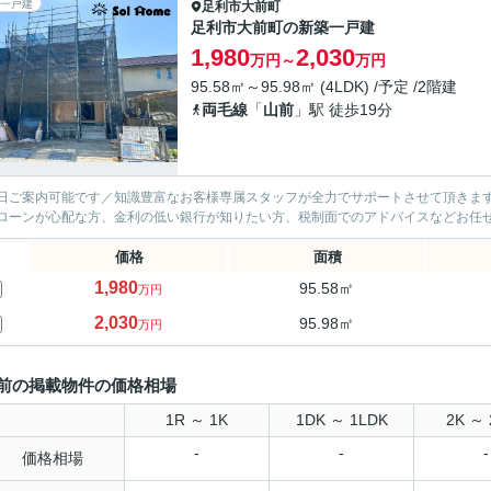
一戸建
足利市
大前町
足利市大前町の新築一戸建
1,980
2,030
万円～
万円
95.58㎡～95.98㎡ (4LDK) /予定 /2階建
両毛線
「
山前
」駅 徒歩19分
日ご案内可能です／知識豊富なお客様専属スタッフが全力でサポートさせて頂きます
ローンが心配な方、金利の低い銀行が知りたい方、税制面でのアドバイスなどお任
価格
面積
1,980
95.58㎡
万円
2,030
95.98㎡
万円
前の掲載物件の価格相場
1R ～ 1K
1DK ～ 1LDK
2K ～ 
-
-
-
価格相場