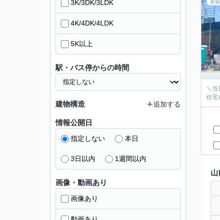
3K/3DK/3LDK
新築
4K/4DK/4LDK
5K以上
駅・バス停からの時間
＼当
住宅
建物構造
追加する
情報公開日
指定しない
本日
3日以内
1週間以内
山
画像・動画あり
画像あり
動画あり