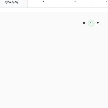
-
-
-
空室件数
1