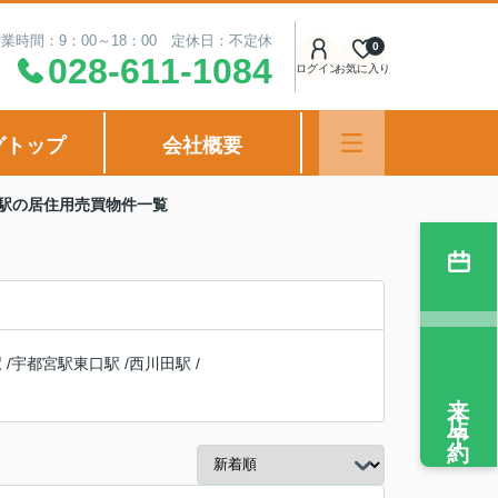
業時間：9：00～18：00 定休日：不定休
0
028-611-1084
ログイン
お気に入り
グトップ
会社概要
前駅の居住用売買物件一覧
駅
/
宇都宮駅東口駅
/
西川田駅
/
来店予約