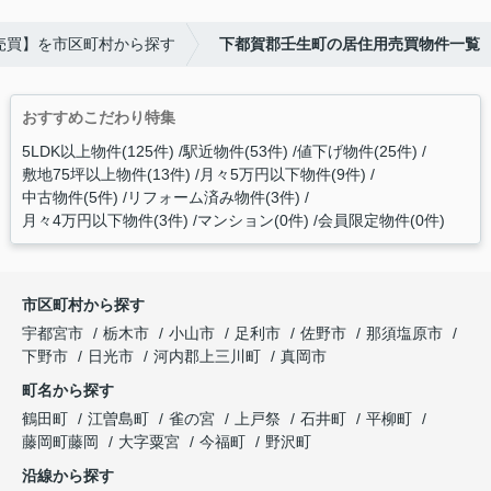
売買】を市区町村から探す
下都賀郡壬生町の居住用売買物件一覧
おすすめこだわり特集
5LDK以上物件(125件)
駅近物件(53件)
値下げ物件(25件)
敷地75坪以上物件(13件)
月々5万円以下物件(9件)
中古物件(5件)
リフォーム済み物件(3件)
月々4万円以下物件(3件)
マンション(0件)
会員限定物件(0件)
市区町村から探す
宇都宮市
栃木市
小山市
足利市
佐野市
那須塩原市
下野市
日光市
河内郡上三川町
真岡市
町名から探す
鶴田町
江曽島町
雀の宮
上戸祭
石井町
平柳町
藤岡町藤岡
大字粟宮
今福町
野沢町
沿線から探す