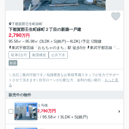
下都賀郡壬生町緑町
下都賀郡壬生町緑町２丁目の新築一戸建
2,790
万円
95.58㎡～95.98㎡ (3LDK＋S(納戸)～4LDK) /予定 /2階建
東武宇都宮線「おもちゃのまち」駅 徒歩5分
東武宇都宮線「国谷」駅 徒歩28分
駐車2台可
耐震構造
公共下水
新築
＼当日ご案内可能です／知識豊富なお客様専属スタッフが全力でサポー
トさせて頂きます♪ 住宅ローンが心配な方、金利の低い銀行...
もっと見
る
販売中の物件
１号棟
2,790万円
- / 95.58㎡ / 3LDK＋S(納戸)