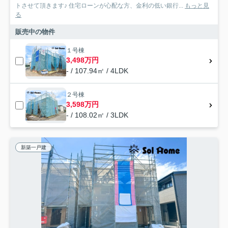
トさせて頂きます♪ 住宅ローンが心配な方、金利の低い銀行...
もっと見
る
販売中の物件
１号棟
3,498万円
- / 107.94㎡ / 4LDK
２号棟
3,598万円
- / 108.02㎡ / 3LDK
新築一戸建