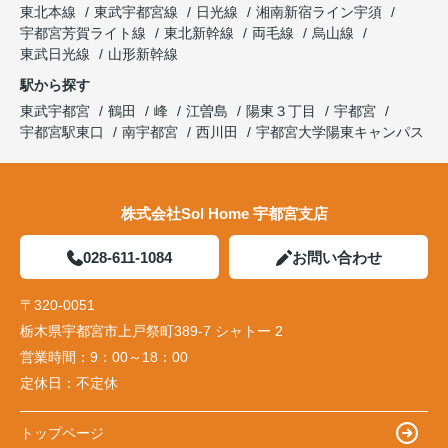
東北本線
東武宇都宮線
日光線
湘南新宿ライン宇須
宇都宮芳賀ライト線
東北新幹線
両毛線
烏山線
東武日光線
山形新幹線
駅から探す
東武宇都宮
鶴田
峰
江曽島
陽東３丁目
宇都宮
宇都宮駅東口
南宇都宮
西川田
宇都宮大学陽東キャンパス
株式会社Sol Home 宇都宮支店
028-611-1084
お問い合わせ
〒320-0051
栃木県宇都宮市上戸祭町389-7 シャトー 2
営業時間：
9：00～18：00
定休日：
不定休
トップページ