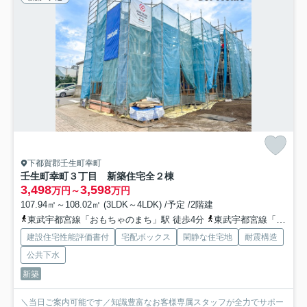
下都賀郡壬生町幸町
壬生町幸町３丁目 新築住宅全２棟
3,498
3,598
万円～
万円
107.94㎡～108.02㎡ (3LDK～4LDK) /予定 /2階建
東武宇都宮線「おもちゃのまち」駅 徒歩4分
東武宇都宮線「国谷」駅 徒歩27分
建設住宅性能評価書付
宅配ボックス
閑静な住宅地
耐震構造
公共下水
新築
＼当日ご案内可能です／知識豊富なお客様専属スタッフが全力でサポー