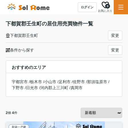
0
ログイン
お気に入り
下都賀郡壬生町の居住用売買物件一覧
下都賀郡壬生町
変更
条件から探す
変更
おすすめのエリア
宇都宮市
/
栃木市
/
小山市
/
足利市
/
佐野市
/
那須塩原市
/
下野市
/
日光市
/
河内郡上三川町
/
真岡市
2
棟
4
件
新築一戸建