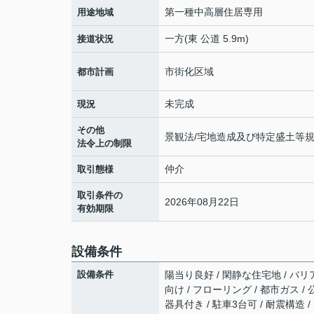
第一種中高層住居専用
用途地域
一方(東 公道 5.9m)
接道状況
市街化区域
都市計画
未完成
現況
その他
景観法/宅地造成及び特定盛土等
法令上の制限
仲介
取引態様
取引条件の
2026年08月22日
有効期限
設備条件
設備条件
陽当り良好 / 閑静な住宅地 / バリ
向け / フローリング / 都市ガス /
器具付き / 駐車3台可 / 耐震構造