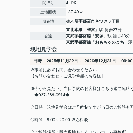
4LDK
間取り
187.49㎡
土地面積
栃木県
宇都宮市
さつき
３丁目
所在地
東北本線
「
雀宮
」駅 徒歩27分
東武宇都宮線
「
安塚
」駅 徒歩43分
交通
東武宇都宮線
「
おもちゃのまち
」駅
現地見学会
日時
2025年11月22日 ～ 2026年12月31日 09:00 
※事前に必ずお問い合わせください
【お問い合わせ・ご見学希望のお客様】
※今から見たい、当日予約のお客様はこちら迄ご連絡
◆027-289-0914◆
◇日時：現地見学会はご予約制ですが当日のご相談も
◇時間：9:00～20:00 ※応相談
◇ご相談場所：販売現地もしくはソルホーム事務所