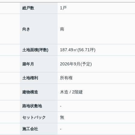
1戸
総戸数
南
向き
187.49㎡(56.71坪)
土地面積(坪数)
2026年9月(予定)
築年月
所有権
土地権利
木造 / 2階建
建物構造
-
路地状敷地
無
セットバック
-
施工会社