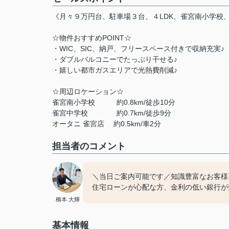
《月々９万円台、駐車場３台、４LDK、雀宮南小学校
☆物件おすすめPOINT☆
・WIC、SIC、納戸、フリースペース付きで収納充実♪
・ダブルバルコニーでたっぷり干せる♪
・嬉しい都市ガスエリアで光熱費削減♪
☆周辺ロケーション☆
雀宮南小学校 約0.8km/徒歩10分
雀宮中学校 約0.7km/徒歩9分
オータニ 雀宮店 約0.5km/車2分
担当者のコメント
＼当日ご案内可能です／知識豊富なお客様
住宅ローンが心配な方、金利の低い銀行が
橋本 大輝
基本情報