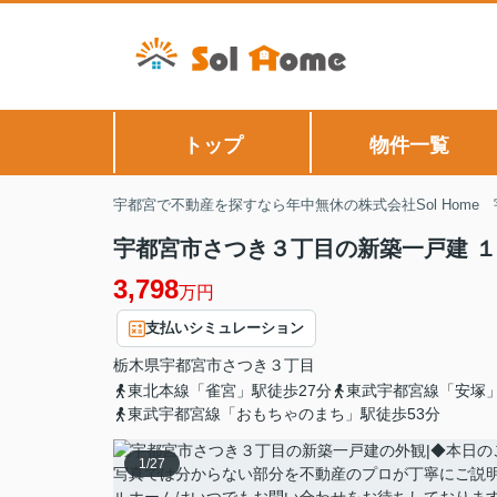
トップ
物件一覧
宇都宮で不動産を探すなら年中無休の株式会社Sol Home
宇都宮市さつき３丁目の新築一戸建 
3,798
万円
支払いシミュレーション
栃木県
宇都宮市
さつき
３丁目
東北本線「雀宮」駅徒歩27分
東武宇都宮線「安塚」
東武宇都宮線「おもちゃのまち」駅徒歩53分
1
/
27