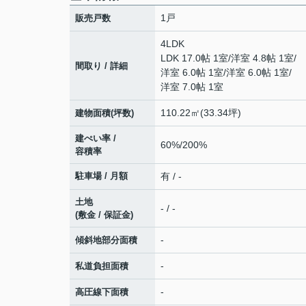
1戸
販売戸数
4LDK
LDK 17.0帖 1室
/
洋室 4.8帖 1室
/
間取り / 詳細
洋室 6.0帖 1室
/
洋室 6.0帖 1室
/
洋室 7.0帖 1室
110.22㎡(33.34坪)
建物面積(坪数)
建ぺい率 /
60%/200%
容積率
駐車場 / 月額
有 / -
土地
- / -
(敷金 / 保証金)
-
傾斜地部分面積
-
私道負担面積
-
高圧線下面積