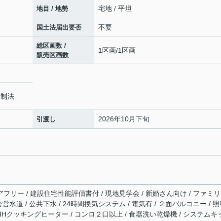
宅地 / 平坦
地目 / 地勢
不要
国土法届出要否
総区画数 /
1区画/1区画
販売区画数
規制法
2026年10月下旬
引渡し
アフリー / 建設住宅性能評価書付 / 現地見学会 / 新婚さん向け / ファミ
 公営水道 / 公共下水 / 24時間換気システム / 電気有 / ２面バルコニー / 
 / IHクッキングヒーター / コンロ２口以上 / 食器洗い乾燥機 / システムキ