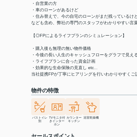
・自営業の方
・車のローンがあるけど
・住み替えで、今の自宅のローンがまだ残っているけ
なども含め、弊社の専門のスタッフがわかりやすい言
【◎FPによるライフプランのシミュレーション】
・購入後も無理の無い物件価格
・今後の長い人生のキャッシュフローをグラフで見え
・ライフプランに合った資金計画
・効果的な生命保険の見直し etc...
当社提携FPが丁寧にヒアリングを行いわかりやすくご
物件の特徴
バストイレ
TVモニタ付
カウンター
浴室乾燥機
別
きインター
キッチン
ホン
セールスポイント