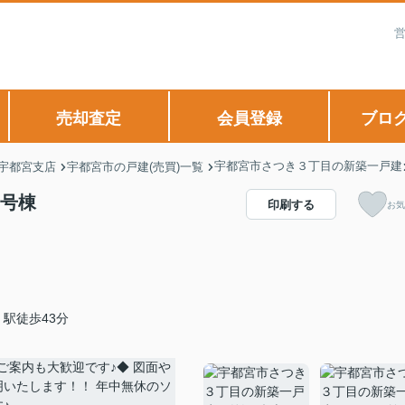
営
売却査定
会員登録
ブロ
宇都宮市さつき３丁目の新築一戸建
 宇都宮支店
宇都宮市の戸建(売買)一覧
１号棟
印刷する
お気
駅徒歩43分