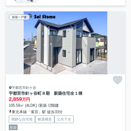
新築一戸建
宇都宮市針ケ谷
宇都宮市針ヶ谷町８期 新築住宅全１棟
2,859
万円
105.59㎡ (4LDK) /新築 /2階建
東北本線「雀宮」駅 徒歩33分
閑静な住宅地
耐震構造
公共下水
新築