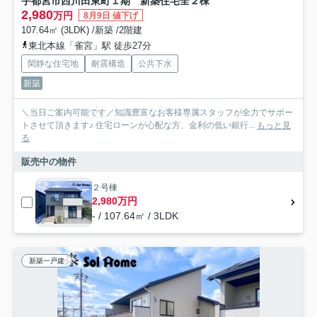
宇都宮市西川田東町１期 新築住宅全２棟
2,980
万円
8月9日 値下げ
107.64㎡ (3LDK) /新築 /2階建
東北本線「雀宮」駅 徒歩27分
閑静な住宅地
耐震構造
公共下水
新築
＼当日ご案内可能です／知識豊富なお客様専属スタッフが全力でサポー
トさせて頂きます♪ 住宅ローンが心配な方、金利の低い銀行...
もっと見
る
販売中の物件
２号棟
2,980万円
- / 107.64㎡ / 3LDK
新築一戸建