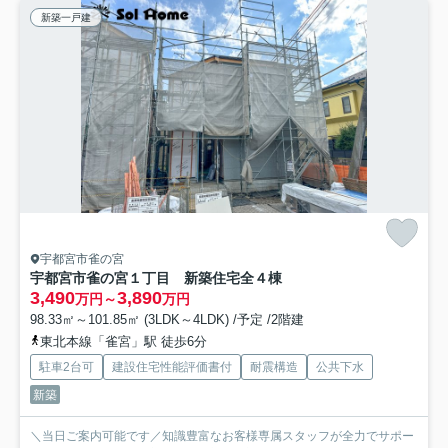
新築一戸建
宇都宮市雀の宮
宇都宮市雀の宮１丁目 新築住宅全４棟
3,490
3,890
万円～
万円
98.33㎡～101.85㎡ (3LDK～4LDK) /予定 /2階建
東北本線「雀宮」駅 徒歩6分
駐車2台可
建設住宅性能評価書付
耐震構造
公共下水
新築
＼当日ご案内可能です／知識豊富なお客様専属スタッフが全力でサポー