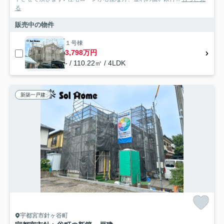
る
販売中の物件
１号棟
3,798万円
- / 110.22㎡ / 4LDK
新築一戸建
宇都宮市針ヶ谷町