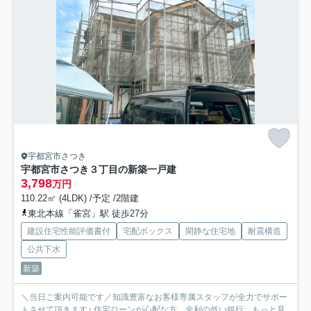
宇都宮市さつき
宇都宮市さつき３丁目の新築一戸建
3,798
万円
110.22㎡ (4LDK) /予定 /2階建
東北本線「雀宮」駅 徒歩27分
建設住宅性能評価書付
宅配ボックス
閑静な住宅地
耐震構造
公共下水
新築
＼当日ご案内可能です／知識豊富なお客様専属スタッフが全力でサポー
トさせて頂きます♪ 住宅ローンが心配な方、金利の低い銀行...
もっと見