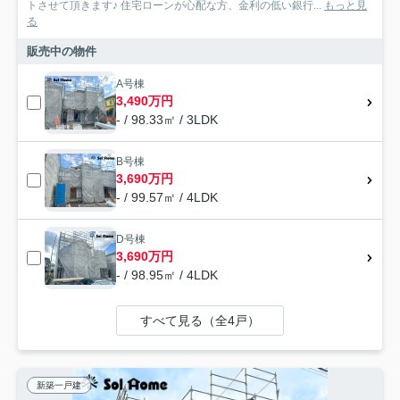
トさせて頂きます♪ 住宅ローンが心配な方、金利の低い銀行...
もっと見
る
販売中の物件
A号棟
3,490万円
- / 98.33㎡ / 3LDK
B号棟
3,690万円
- / 99.57㎡ / 4LDK
D号棟
3,690万円
- / 98.95㎡ / 4LDK
すべて見る（全4戸）
新築一戸建