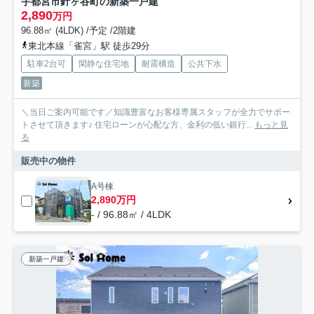
宇都宮市針ヶ谷町の新築一戸建
2,890
万円
96.88㎡ (4LDK) /予定 /2階建
東北本線「雀宮」駅 徒歩29分
駐車2台可
閑静な住宅地
耐震構造
公共下水
新築
＼当日ご案内可能です／知識豊富なお客様専属スタッフが全力でサポー
トさせて頂きます♪ 住宅ローンが心配な方、金利の低い銀行...
もっと見
る
販売中の物件
A号棟
2,890万円
- / 96.88㎡ / 4LDK
新築一戸建