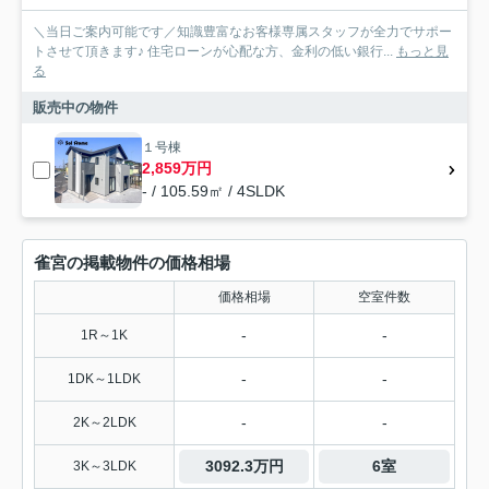
＼当日ご案内可能です／知識豊富なお客様専属スタッフが全力でサポー
トさせて頂きます♪ 住宅ローンが心配な方、金利の低い銀行...
もっと見
る
販売中の物件
１号棟
2,859万円
- / 105.59㎡ / 4SLDK
雀宮の掲載物件の価格相場
価格相場
空室件数
-
-
1R～1K
-
-
1DK～1LDK
-
-
2K～2LDK
3092.3万円
6室
3K～3LDK