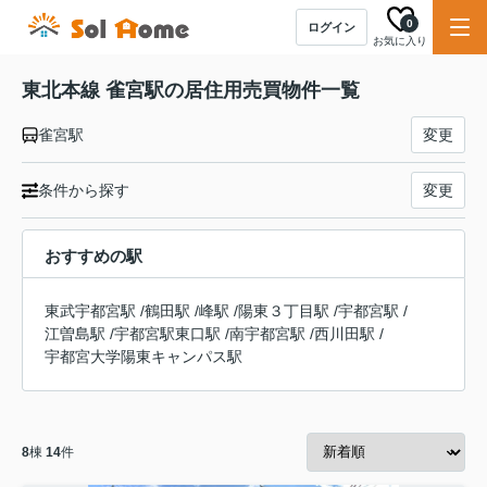
0
ログイン
お気に入り
東北本線 雀宮駅の居住用売買物件一覧
雀宮駅
変更
条件から探す
変更
おすすめの駅
東武宇都宮駅
/
鶴田駅
/
峰駅
/
陽東３丁目駅
/
宇都宮駅
/
江曽島駅
/
宇都宮駅東口駅
/
南宇都宮駅
/
西川田駅
/
宇都宮大学陽東キャンパス駅
8
棟
14
件