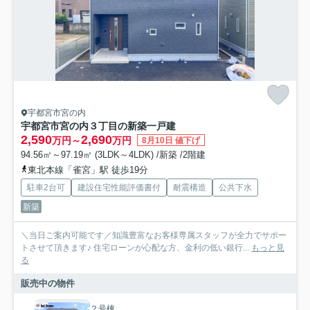
宇都宮市宮の内
宇都宮市宮の内３丁目の新築一戸建
2,590
2,690
万円～
万円
8月10日 値下げ
94.56㎡～97.19㎡ (3LDK～4LDK) /新築 /2階建
東北本線「雀宮」駅 徒歩19分
駐車2台可
建設住宅性能評価書付
耐震構造
公共下水
新築
＼当日ご案内可能です／知識豊富なお客様専属スタッフが全力でサポー
トさせて頂きます♪ 住宅ローンが心配な方、金利の低い銀行...
もっと見
る
販売中の物件
２号棟