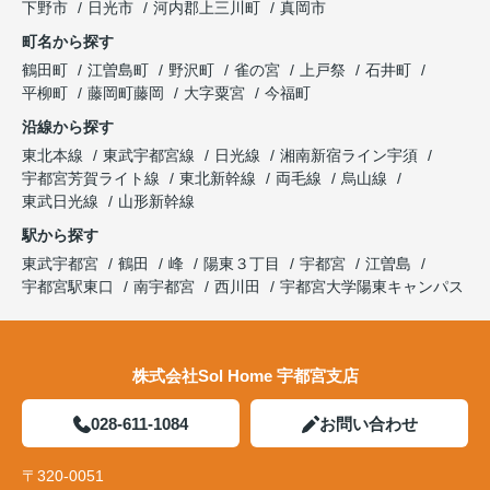
下野市
日光市
河内郡上三川町
真岡市
町名から探す
鶴田町
江曽島町
野沢町
雀の宮
上戸祭
石井町
平柳町
藤岡町藤岡
大字粟宮
今福町
沿線から探す
東北本線
東武宇都宮線
日光線
湘南新宿ライン宇須
宇都宮芳賀ライト線
東北新幹線
両毛線
烏山線
東武日光線
山形新幹線
駅から探す
東武宇都宮
鶴田
峰
陽東３丁目
宇都宮
江曽島
宇都宮駅東口
南宇都宮
西川田
宇都宮大学陽東キャンパス
株式会社Sol Home 宇都宮支店
028-611-1084
お問い合わせ
〒320-0051