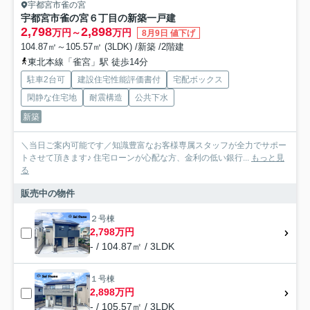
宇都宮市雀の宮
宇都宮市雀の宮６丁目の新築一戸建
2,798
2,898
万円～
万円
8月9日 値下げ
104.87㎡～105.57㎡ (3LDK) /新築 /2階建
東北本線「雀宮」駅 徒歩14分
駐車2台可
建設住宅性能評価書付
宅配ボックス
閑静な住宅地
耐震構造
公共下水
新築
＼当日ご案内可能です／知識豊富なお客様専属スタッフが全力でサポー
トさせて頂きます♪ 住宅ローンが心配な方、金利の低い銀行...
もっと見
る
販売中の物件
２号棟
2,798万円
- / 104.87㎡ / 3LDK
１号棟
2,898万円
- / 105.57㎡ / 3LDK