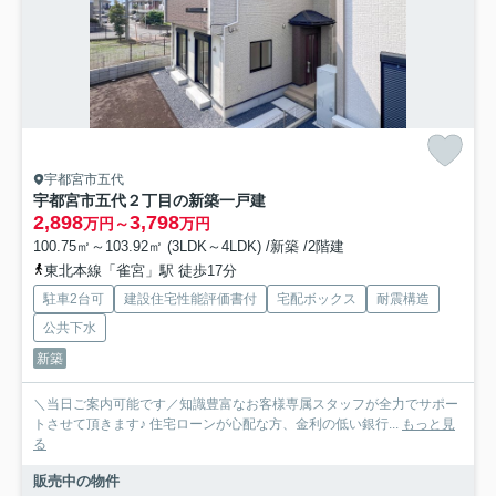
宇都宮市五代
宇都宮市五代２丁目の新築一戸建
2,898
3,798
万円～
万円
100.75㎡～103.92㎡ (3LDK～4LDK) /新築 /2階建
東北本線「雀宮」駅 徒歩17分
駐車2台可
建設住宅性能評価書付
宅配ボックス
耐震構造
公共下水
新築
＼当日ご案内可能です／知識豊富なお客様専属スタッフが全力でサポー
トさせて頂きます♪ 住宅ローンが心配な方、金利の低い銀行...
もっと見
る
販売中の物件