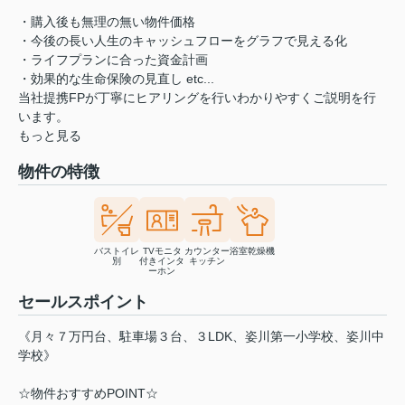
・購入後も無理の無い物件価格
・今後の長い人生のキャッシュフローをグラフで見える化
・ライフプランに合った資金計画
・効果的な生命保険の見直し etc...
当社提携FPが丁寧にヒアリングを行いわかりやすくご説明を行
います。
もっと見る
物件の特徴
バストイレ
TVモニタ
カウンター
浴室乾燥機
別
付きインタ
キッチン
ーホン
セールスポイント
《月々７万円台、駐車場３台、３LDK、姿川第一小学校、姿川中
学校》
☆物件おすすめPOINT☆