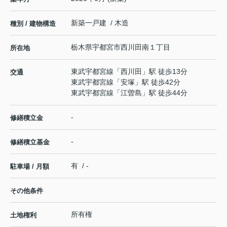
新築一戸建 / 木造
種別 / 建物構造
栃木県
宇都宮市
西川田南
１丁目
所在地
東武宇都宮線
「
西川田
」駅 徒歩13分
交通
東武宇都宮線
「
安塚
」駅 徒歩42分
東武宇都宮線
「
江曽島
」駅 徒歩44分
-
修繕積立金
-
修繕積立基金
有 / -
駐車場 / 月額
その他条件
所有権
土地権利