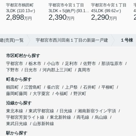
宇都宮市鶴田町
宇都宮市今宮１丁目
宇都宮市今宮１丁目
3LDK (110.13㎡)
3LDK＋S(納戸) (93.14㎡)
4SLDK (99.62㎡)
4
2,898
2,390
2,290
万円
万円
万円
建(売買)一覧
宇都宮市西川田南１丁目の新築一戸建
１号棟
市区町村から探す
宇都宮市
栃木市
小山市
足利市
佐野市
那須塩原市
下野市
日光市
河内郡上三川町
真岡市
町名から探す
鶴田町
江曽島町
雀の宮
上戸祭
石井町
平柳町
藤岡町藤岡
大字粟宮
今福町
野沢町
沿線から探す
東北本線
東武宇都宮線
日光線
湘南新宿ライン宇須
宇都宮芳賀ライト線
東北新幹線
両毛線
烏山線
東武日光線
山形新幹線
駅から探す