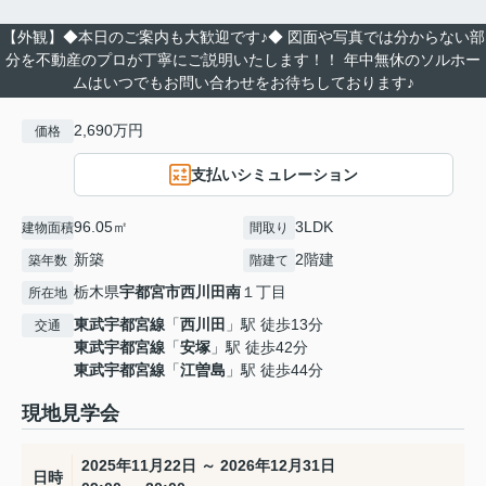
【外観】◆本日のご案内も大歓迎です♪◆ 図面や写真では分からない部
分を不動産のプロが丁寧にご説明いたします！！ 年中無休のソルホー
ムはいつでもお問い合わせをお待ちしております♪
2,690万円
価格
支払いシミュレーション
96.05㎡
3LDK
建物面積
間取り
新築
2階建
築年数
階建て
栃木県
宇都宮市
西川田南
１丁目
所在地
東武宇都宮線
「
西川田
」駅 徒歩13分
交通
東武宇都宮線
「
安塚
」駅 徒歩42分
東武宇都宮線
「
江曽島
」駅 徒歩44分
現地見学会
2025年11月22日 ～ 2026年12月31日
日時