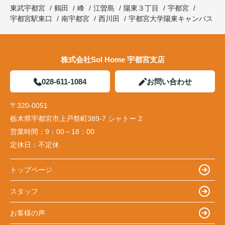
東武宇都宮
鶴田
峰
江曽島
陽東３丁目
宇都宮
宇都宮駅東口
南宇都宮
西川田
宇都宮大学陽東キャンパス
株式会社Sol Home 宇都宮支店
028-611-1084
お問い合わせ
〒320-0051
栃木県宇都宮市上戸祭町389-7 シャトー 2
営業時間：
9：00～18：00
定休日：
不定休
トップページ
スタッフ
お客様の声