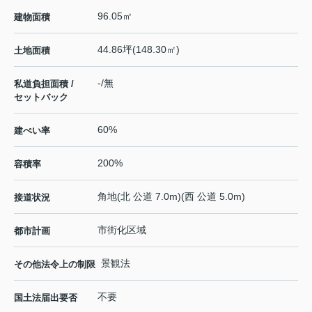
96.05㎡
建物面積
44.86坪(148.30㎡)
土地面積
-/無
私道負担面積 /
セットバック
60%
建ぺい率
200%
容積率
角地(北 公道 7.0m)(西 公道 5.0m)
接道状況
市街化区域
都市計画
景観法
その他法令上の制限
不要
国土法届出要否