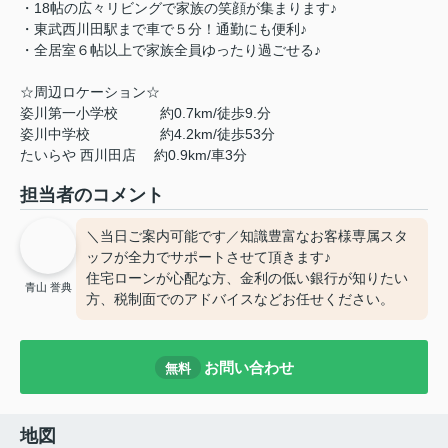
・18帖の広々リビングで家族の笑顔が集まります♪
・東武西川田駅まで車で５分！通勤にも便利♪
・全居室６帖以上で家族全員ゆったり過ごせる♪
☆周辺ロケーション☆
姿川第一小学校 約0.7km/徒歩9.分
姿川中学校 約4.2km/徒歩53分
たいらや 西川田店 約0.9km/車3分
担当者のコメント
＼当日ご案内可能です／知識豊富なお客様専属スタ
ッフが全力でサポートさせて頂きます♪
住宅ローンが心配な方、金利の低い銀行が知りたい
青山 誉典
方、税制面でのアドバイスなどお任せください。
お問い合わせ
無料
地図