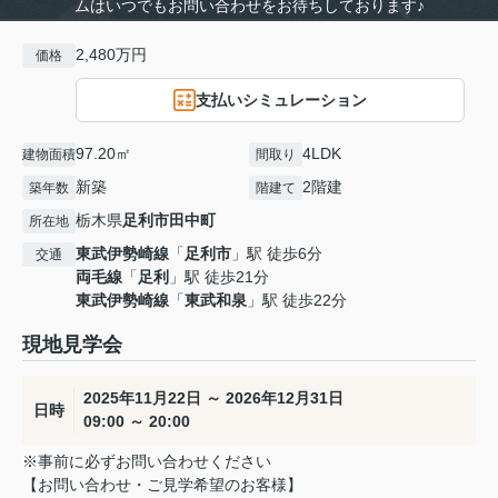
ムはいつでもお問い合わせをお待ちしております♪
2,480万円
価格
支払いシミュレーション
97.20㎡
4LDK
建物面積
間取り
新築
2階建
築年数
階建て
栃木県
足利市
田中町
所在地
東武伊勢崎線
「
足利市
」駅 徒歩6分
交通
両毛線
「
足利
」駅 徒歩21分
東武伊勢崎線
「
東武和泉
」駅 徒歩22分
現地見学会
2025年11月22日 ～ 2026年12月31日
日時
09:00 ～ 20:00
※事前に必ずお問い合わせください
【お問い合わせ・ご見学希望のお客様】