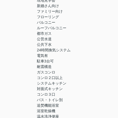
現地見学会
新婚さん向け
ファミリー向け
フローリング
バルコニー
ルーフバルコニー
都市ガス
公営水道
公共下水
24時間換気システム
電気有
駐車3台可
耐震構造
ガスコンロ
コンロ２口以上
システムキッチン
対面式キッチン
コンロ３口
バス・トイレ別
追焚機能浴室
浴室乾燥機
温水洗浄便座