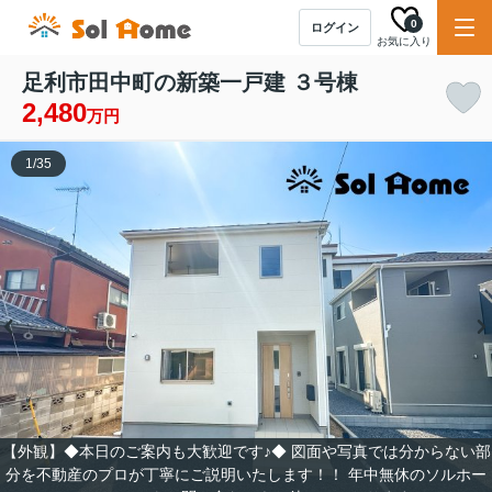
0
ログイン
お気に入り
足利市田中町の新築一戸建 ３号棟
2,480
万円
1
/
35
【外観】◆本日のご案内も大歓迎です♪◆ 図面や写真では分からない部
分を不動産のプロが丁寧にご説明いたします！！ 年中無休のソルホー