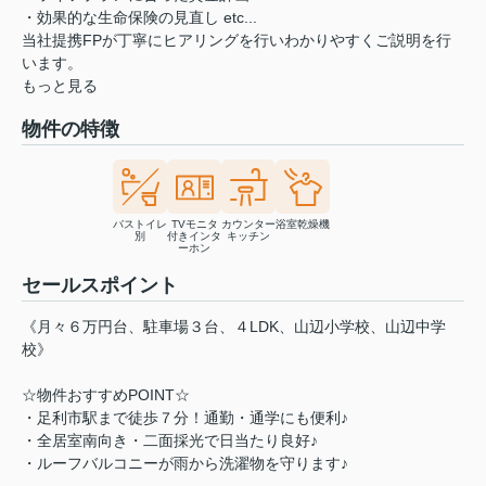
・効果的な生命保険の見直し etc...
当社提携FPが丁寧にヒアリングを行いわかりやすくご説明を行
います。
もっと見る
物件の特徴
バストイレ
TVモニタ
カウンター
浴室乾燥機
別
付きインタ
キッチン
ーホン
セールスポイント
《月々６万円台、駐車場３台、４LDK、山辺小学校、山辺中学
校》
☆物件おすすめPOINT☆
・足利市駅まで徒歩７分！通勤・通学にも便利♪
・全居室南向き・二面採光で日当たり良好♪
・ルーフバルコニーが雨から洗濯物を守ります♪