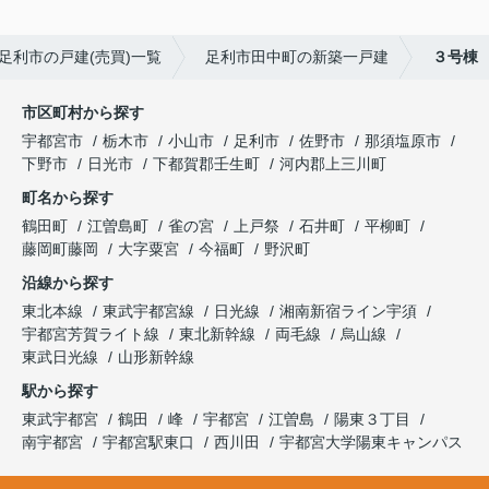
足利市の戸建(売買)一覧
足利市田中町の新築一戸建
３号棟
市区町村から探す
宇都宮市
栃木市
小山市
足利市
佐野市
那須塩原市
下野市
日光市
下都賀郡壬生町
河内郡上三川町
町名から探す
鶴田町
江曽島町
雀の宮
上戸祭
石井町
平柳町
藤岡町藤岡
大字粟宮
今福町
野沢町
沿線から探す
東北本線
東武宇都宮線
日光線
湘南新宿ライン宇須
宇都宮芳賀ライト線
東北新幹線
両毛線
烏山線
東武日光線
山形新幹線
駅から探す
東武宇都宮
鶴田
峰
宇都宮
江曽島
陽東３丁目
南宇都宮
宇都宮駅東口
西川田
宇都宮大学陽東キャンパス