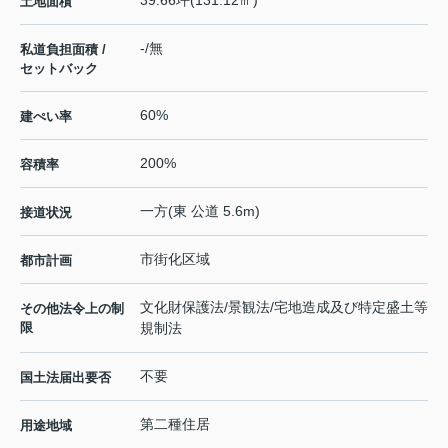
39.66坪(131.12㎡)
土地面積
-/無
私道負担面積 /
セットバック
60%
建ぺい率
200%
容積率
一方(東 公道 5.6m)
接道状況
市街化区域
都市計画
文化財保護法/景観法/宅地造成及び特定盛土等
その他法令上の制
限
規制法
不要
国土法届出要否
第二種住居
用途地域