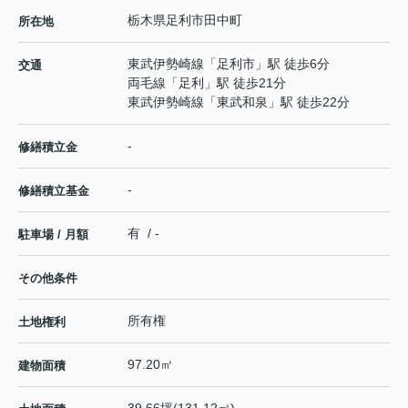
栃木県
足利市
田中町
所在地
東武伊勢崎線
「
足利市
」駅 徒歩6分
交通
両毛線
「
足利
」駅 徒歩21分
東武伊勢崎線
「
東武和泉
」駅 徒歩22分
-
修繕積立金
-
修繕積立基金
有 / -
駐車場 / 月額
その他条件
所有権
土地権利
97.20㎡
建物面積