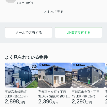
711ｍ（9分）
すべて見る
メールで共有する
LINEで共有する
よく見られている物件
宇都宮市鶴田町
宇都宮市今宮１丁目
宇都宮市今宮１丁目
3LDK (110.13㎡)
3LDK＋S(納戸) (93.14㎡)
4SLDK (99.62㎡)
4
2,898
2,390
2,290
万円
万円
万円